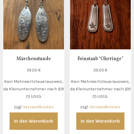
Märchenstunde
Feinstaub “Ohrringe”
39,00
€
39,00
€
Kein Mehrwertsteuerausweis,
Kein Mehrwertsteuerausweis,
da Kleinunternehmer nach §19
da Kleinunternehmer nach §19
(1) UStG.
(1) UStG.
zzgl.
Versandkosten
zzgl.
Versandkosten
In den Warenkorb
In den Warenkorb