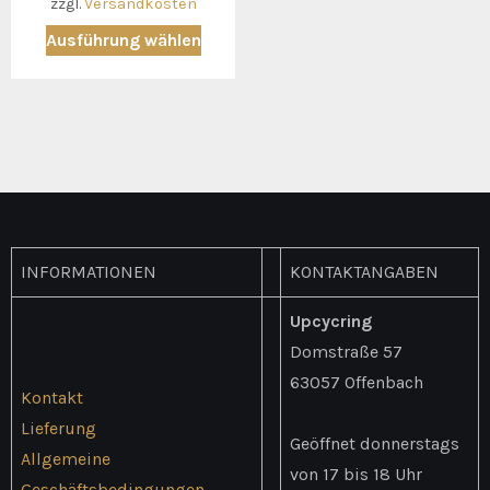
zzgl.
Versandkosten
Dieses
Ausführung wählen
Produkt
weist
mehrere
Varianten
auf.
Die
Optionen
INFORMATIONEN
KONTAKTANGABEN
können
auf
Upcycring
der
Domstraße 57
Produktseite
63057 Offenbach
Kontakt
gewählt
Lieferung
werden
Geöffnet donnerstags
Allgemeine
von 17 bis 18 Uhr
Geschäftsbedingungen