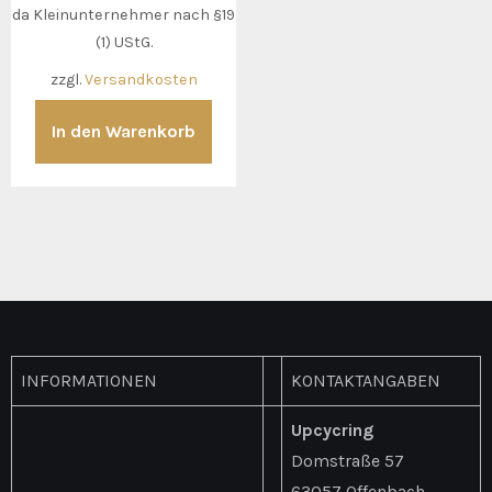
da Kleinunternehmer nach §19
(1) UStG.
zzgl.
Versandkosten
In den Warenkorb
INFORMATIONEN
KONTAKTANGABEN
Upcycring
Domstraße 57
63057 Offenbach