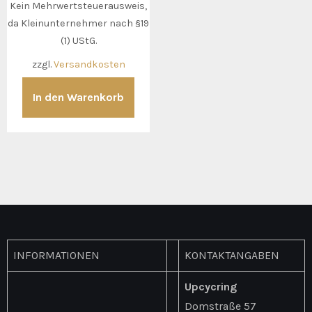
Kein Mehrwertsteuerausweis,
da Kleinunternehmer nach §19
(1) UStG.
zzgl.
Versandkosten
In den Warenkorb
INFORMATIONEN
KONTAKTANGABEN
Upcycring
Domstraße 57