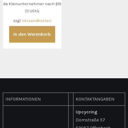
da Kleinunternehmer nach §19
(1) UStG.
zzgl.
Versandkosten
In den Warenkorb
INFORMATIONEN
KONTAKTANGABEN
Upcycring
Domstraße 57
63057 Offenbach