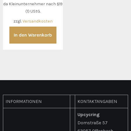
da Kleinunternehmer nach §19
(1) UStG.
zzgl.
Versandkosten
In den Warenkorb
INFORMATIONEN
KONTAKTANGABEN
Upcycring
Domstraße 57
63057 Offenbach