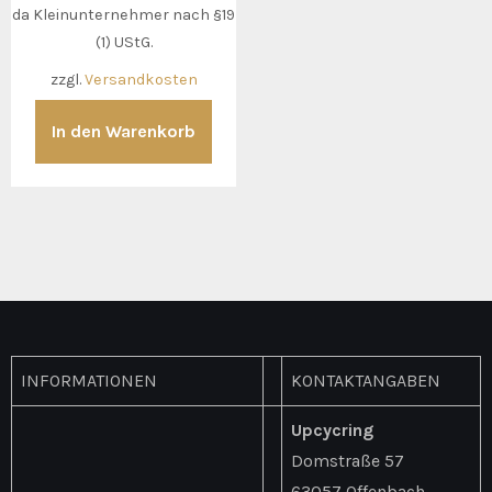
da Kleinunternehmer nach §19
(1) UStG.
zzgl.
Versandkosten
In den Warenkorb
INFORMATIONEN
KONTAKTANGABEN
Upcycring
Domstraße 57
63057 Offenbach