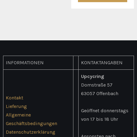
weist
mehrere
Varianten
auf.
Die
Optionen
können
INFORMATIONEN
KONTAKTANGABEN
auf
der
Upcycring
Produktseite
Domstraße 57
gewählt
63057 Offenbach
Kontakt
werden
Lieferung
Geöffnet donnerstags
Allgemeine
von 17 bis 18 Uhr
Geschäftsbedingungen
Datenschutzerklärung
Ansonsten nach