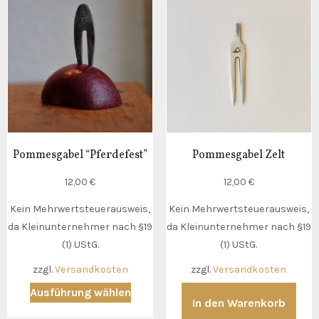
Pommesgabel “Pferdefest”
Pommesgabel Zelt
12,00
€
12,00
€
Kein Mehrwertsteuerausweis,
Kein Mehrwertsteuerausweis,
da Kleinunternehmer nach §19
da Kleinunternehmer nach §19
(1) UStG.
(1) UStG.
zzgl.
Versandkosten
zzgl.
Versandkosten
Dieses
Ausführung wählen
In den Warenkorb
Produkt