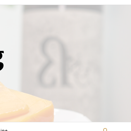
g
ine