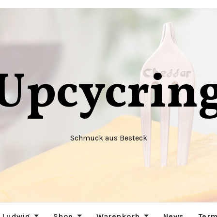
Upcycrin
Schmuck aus Besteck
 Ludwig
Shop
Warenkorb
News
Term