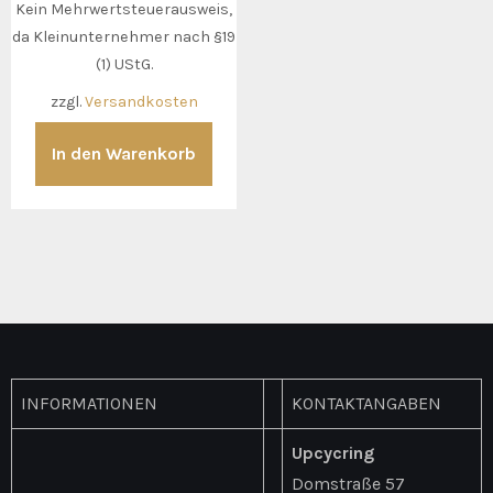
Kein Mehrwertsteuerausweis,
da Kleinunternehmer nach §19
(1) UStG.
zzgl.
Versandkosten
In den Warenkorb
INFORMATIONEN
KONTAKTANGABEN
Upcycring
Domstraße 57