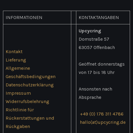
Die
Optionen
INFORMATIONEN
KONTAKTANGABEN
können
auf
Upcycring
der
Domstraße 57
Produktseite
63057 Offenbach
Kontakt
gewählt
Lieferung
werden
Geöffnet donnerstags
Allgemeine
von 17 bis 18 Uhr
Geschäftsbedingungen
Datenschutzerklärung
Ansonsten nach
Impressum
Absprache
Widerrufsbelehrung
Richtlinie für
+49 (0) 178 311 4786
Rückerstattungen und
hallo(at)upcycring.de
Rückgaben