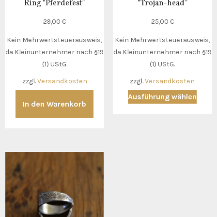
Ring “Pferdefest”
“Trojan-head”
29,00
€
25,00
€
Kein Mehrwertsteuerausweis,
Kein Mehrwertsteuerausweis,
da Kleinunternehmer nach §19
da Kleinunternehmer nach §19
(1) UStG.
(1) UStG.
zzgl.
Versandkosten
zzgl.
Versandkosten
Diese
Ausführung wählen
In den Warenkorb
Produ
weist
mehr
Varia
auf.
Die
Optio
könn