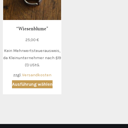
auf
der
Produ
gewäh
“Wiesenblume”
werd
25,00
€
Kein Mehrwertsteuerausweis,
da Kleinunternehmer nach §19
(1) UStG.
zzgl.
Versandkosten
Dieses
Ausführung wählen
Produkt
weist
mehrere
Varianten
auf.