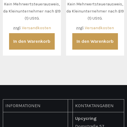
Kein Mehrwertsteuerausweis,
Kein Mehrwertsteuerausweis,
da Kleinunternehmer nach §19
da Kleinunternehmer nach §19
(1) UStG.
(1) UStG.
zzgl.
Versandkosten
zzgl.
Versandkosten
In den Warenkorb
In den Warenkorb
INFORMATIONEN
KONTAKTANGABEN
Upcycring
Domstraße 57