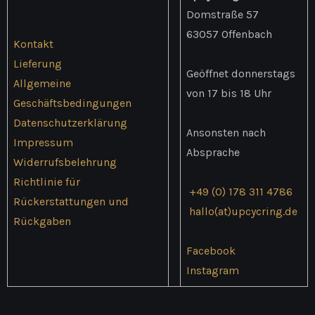
der
der
Domstraße 57
Produktseite
Produ
63057 Offenbach
Kontakt
gewählt
gewäh
Lieferung
werden
werd
Geöffnet donnerstags
Allgemeine
von 17 bis 18 Uhr
Geschäftsbedingungen
Datenschutzerklärung
Ansonsten nach
Impressum
Absprache
Widerrufsbelehrung
Richtlinie für
+49 (0) 178 311 4786
Rückerstattungen und
hallo(at)upcycring.de
Rückgaben
Facebook
Instagram