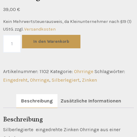
39,00
€
Kein Mehrwertsteuerausweis, da Kleinunternehmer nach §19 (1)
UStG.
zzgl.
Versandkosten
eingedrehte
In den Warenkorb
Zinken
Ohrringe
Menge
Artikelnummer:
1102
Kategorie:
Ohrringe
Schlagwörter:
Eingedreht
,
Ohrringe
,
Silberlegiert
,
Zinken
Beschreibung
Zusätzliche Informationen
Beschreibung
Silberlegierte eingedrehte Zinken Ohrringe aus einer