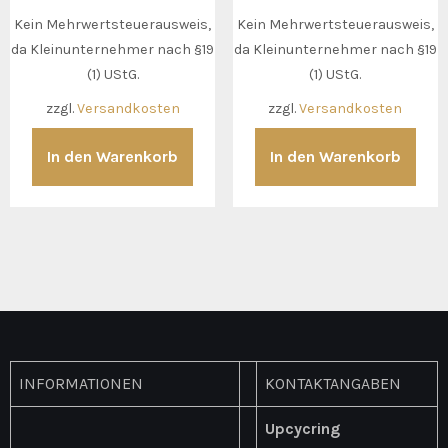
Kein Mehrwertsteuerausweis,
Kein Mehrwertsteuerausweis,
da Kleinunternehmer nach §19
da Kleinunternehmer nach §19
(1) UStG.
(1) UStG.
zzgl.
Versandkosten
zzgl.
Versandkosten
In den Warenkorb
In den Warenkorb
INFORMATIONEN
KONTAKTANGABEN
Upcycring