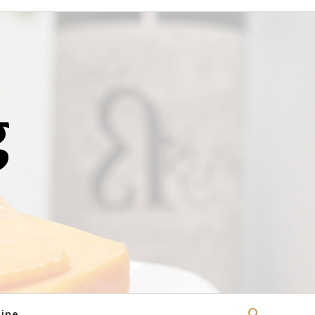
g
ine