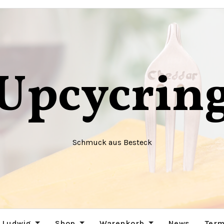
Upcycrin
Schmuck aus Besteck
 Ludwig
Shop
Warenkorb
News
Term