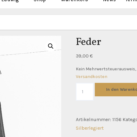
Feder
39,00
€
Kein Mehrwertsteuerausweis, 
Versandkosten
Feder
In den Warenk
Menge
Artikelnummer:
1156
Katego
Silberlegiert