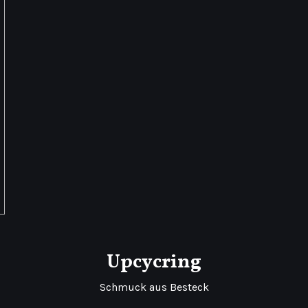
werden
Upcycring
Schmuck aus Besteck