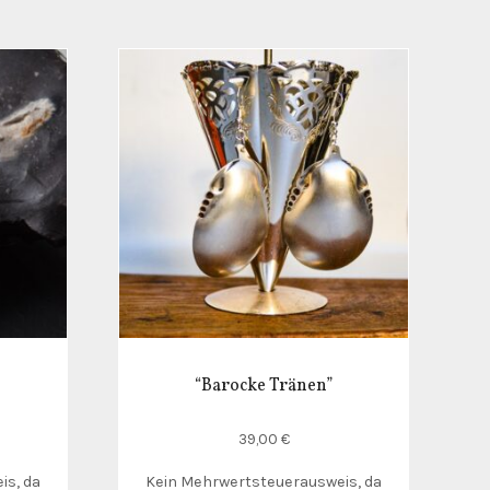
“Barocke Tränen”
39,00
€
is, da
Kein Mehrwertsteuerausweis, da