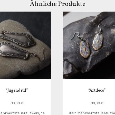
Ähnliche Produkte
“Jugendstil”
“Artdeco”
39,00
€
39,00
€
Mehrwertsteuerausweis, da
Kein Mehrwertsteuerauswe