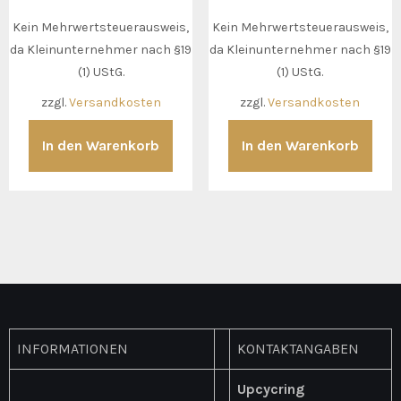
Kein Mehrwertsteuerausweis,
Kein Mehrwertsteuerausweis,
da Kleinunternehmer nach §19
da Kleinunternehmer nach §19
(1) UStG.
(1) UStG.
zzgl.
Versandkosten
zzgl.
Versandkosten
In den Warenkorb
In den Warenkorb
INFORMATIONEN
KONTAKTANGABEN
Upcycring