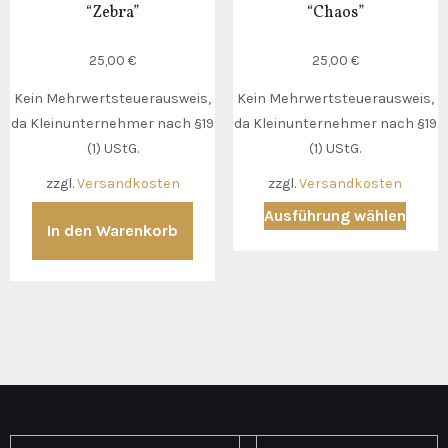
“Zebra”
“Chaos”
gewählt
gewäh
werden
werd
25,00
€
25,00
€
Kein Mehrwertsteuerausweis,
Kein Mehrwertsteuerausweis,
da Kleinunternehmer nach §19
da Kleinunternehmer nach §19
(1) UStG.
(1) UStG.
zzgl.
Versandkosten
zzgl.
Versandkosten
Diese
Ausführung wählen
In den Warenkorb
Produ
weist
mehr
Varia
auf.
Die
Optio
könn