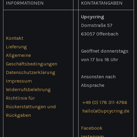
INFORMATIONEN
KONTAKTANGABEN
auf
der
Upcycring
Produ
Domstraße 57
gewäh
63057 Offenbach
Kontakt
werd
Lieferung
Geöffnet donnerstags
Allgemeine
von 17 bis 18 Uhr
Geschäftsbedingungen
Datenschutzerklärung
Ansonsten nach
Impressum
Absprache
Widerrufsbelehrung
Richtlinie für
+49 (0) 178 311 4786
Rückerstattungen und
hallo(at)upcycring.de
Rückgaben
Facebook
Instagram