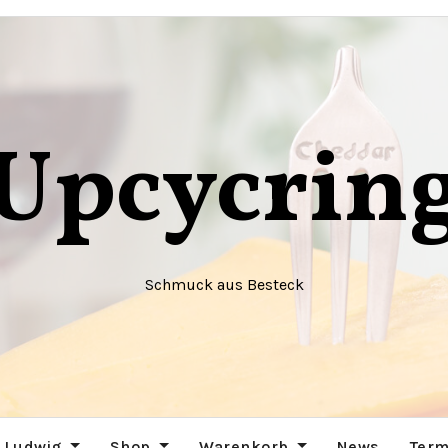
Upcycrin
Schmuck aus Besteck
 Ludwig
Shop
Warenkorb
News
Term