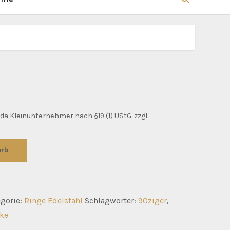
da Kleinunternehmer nach §19 (1) UStG.
zzgl.
orb
egorie:
Ringe Edelstahl
Schlagwörter:
90ziger
,
ke