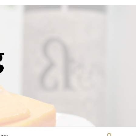
g
ine