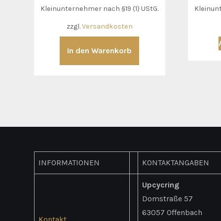
Kleinunternehmer nach §19 (1) UStG.
Kleinun
zzgl.
Versandkosten
In den Warenkorb
INFORMATIONEN
KONTAKTANGABEN
Upcycring
Domstraße 57
63057 Offenbach
Kontakt