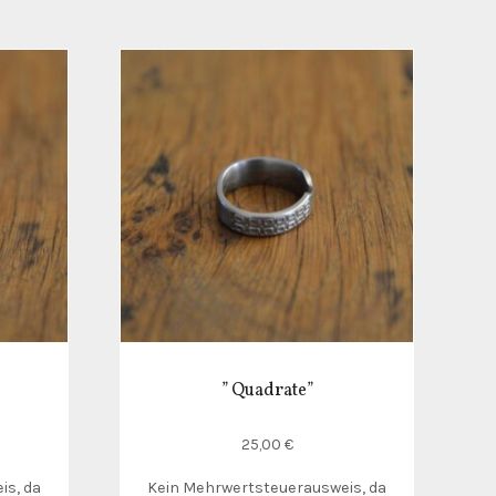
” Quadrate”
25,00
€
is, da
Kein Mehrwertsteuerausweis, da