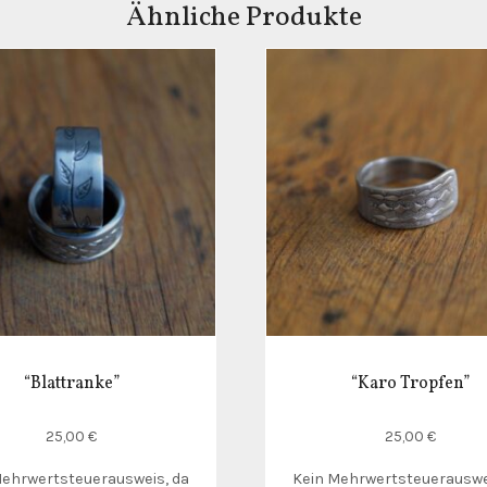
Ähnliche Produkte
“Blattranke”
“Karo Tropfen”
25,00
€
25,00
€
Mehrwertsteuerausweis, da
Kein Mehrwertsteuerauswe