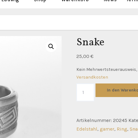
Snake
25,00
€
Kein Mehrwertsteuerausweis, 
Versandkosten
Snake
In den Warenk
Menge
Artikelnummer:
20245
Kat
Edelstahl
,
gamer
,
Ring
,
Sna