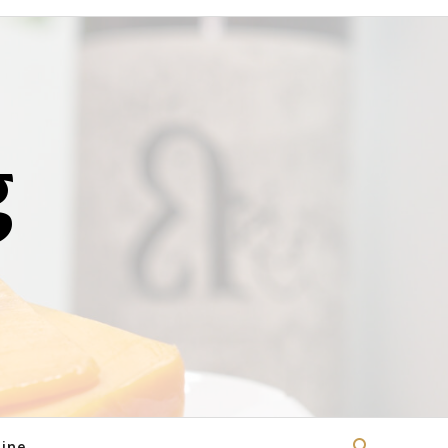
g
ine