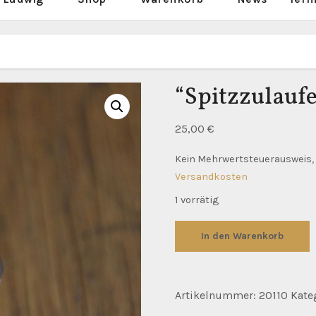
“Spitzzulauf
25,00
€
Kein Mehrwertsteuerausweis, 
Versandkosten
1 vorrätig
"Spitzzulaufend"
In den Warenkorb
Menge
Artikelnummer:
20110
Kate