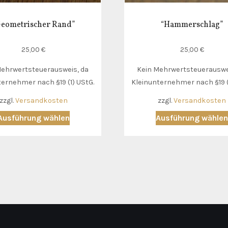
Geometrischer Rand”
“Hammerschlag”
25,00
€
25,00
€
Mehrwertsteuerausweis, da
Kein Mehrwertsteuerauswe
ternehmer nach §19 (1) UStG.
Kleinunternehmer nach §19 (
zzgl.
Versandkosten
zzgl.
Versandkosten
Dieses
Ausführung wählen
Ausführung wähle
Produkt
weist
mehrere
Varianten
auf.
Die
Optionen