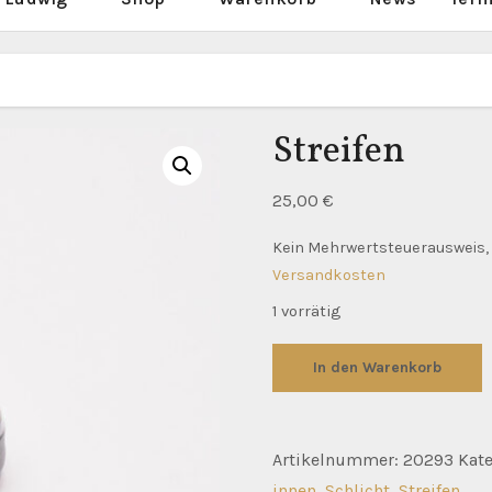
Streifen
25,00
€
Kein Mehrwertsteuerausweis, 
Versandkosten
1 vorrätig
Streifen
In den Warenkorb
Menge
Artikelnummer:
20293
Kat
innen
,
Schlicht
,
Streifen