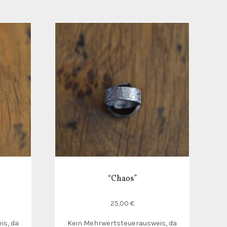
“Chaos”
25,00
€
is, da
Kein Mehrwertsteuerausweis, da