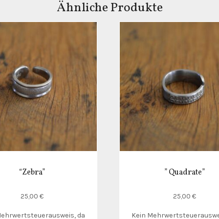
Ähnliche Produkte
“Zebra”
” Quadrate”
25,00
€
25,00
€
Mehrwertsteuerausweis, da
Kein Mehrwertsteuerauswe