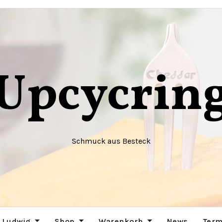
Upcycrin
Schmuck aus Besteck
 Ludwig
Shop
Warenkorb
News
Term