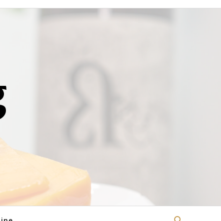
g
ine