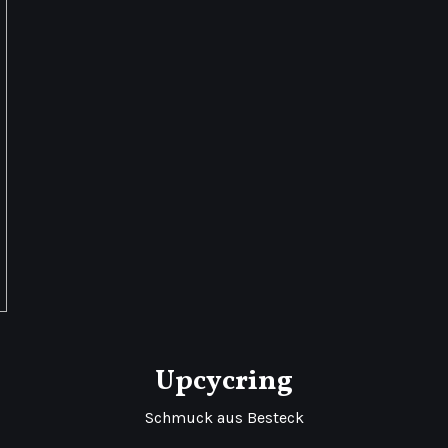
werden
Upcycring
Schmuck aus Besteck