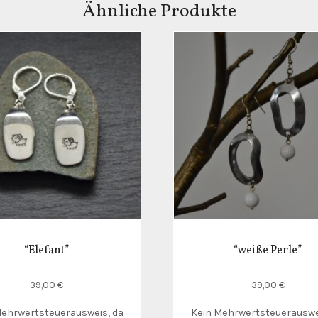
Ähnliche Produkte
“Elefant”
“weiße Perle”
39,00
€
39,00
€
Mehrwertsteuerausweis, da
Kein Mehrwertsteuerauswe