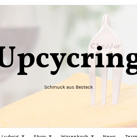
Upcycrin
Schmuck aus Besteck
 Ludwig
Shop
Warenkorb
News
Term