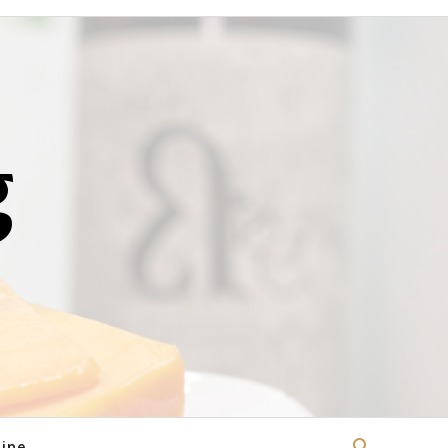
g
ine